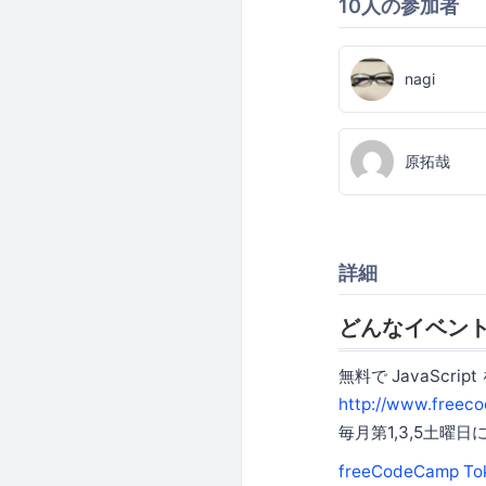
10人の参加者
nagi
原拓哉
詳細
どんなイベン
無料で JavaScri
http://www.freec
毎月第1,3,5土曜
freeCodeCamp T